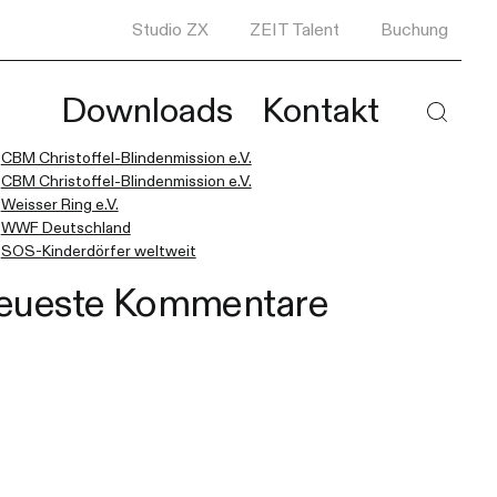
Studio ZX
ZEIT Talent
Buchung
e nach:
Downloads
Kontakt
eueste Beiträge
 die Ergebnisse der automatischen Vervollständigung verfügbar sind, 
Haupt
CBM Christoffel-Blindenmission e.V.
CBM Christoffel-Blindenmission e.V.
Weisser Ring e.V.
WWF Deutschland
SOS-Kinderdörfer weltweit
eueste Kommentare