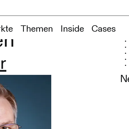
:
Such
kte
Themen
Inside
Cases
N
Wenn
en
r
N