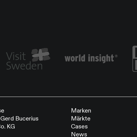
se
Marken
 Gerd Bucerius
Märkte
o. KG
Cases
News