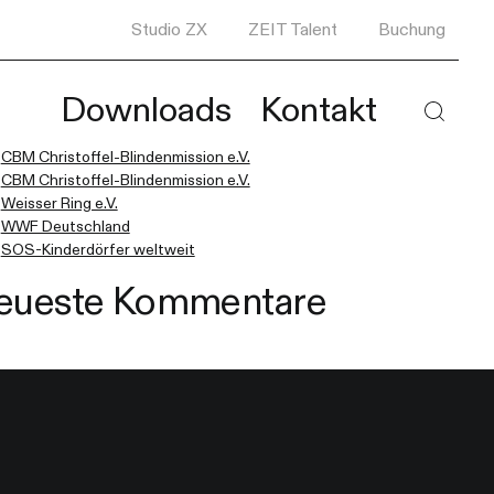
Studio ZX
ZEIT Talent
Buchung
e nach:
Downloads
Kontakt
eueste Beiträge
 die Ergebnisse der automatischen Vervollständigung verfügbar sind, 
Haupt
CBM Christoffel-Blindenmission e.V.
CBM Christoffel-Blindenmission e.V.
Weisser Ring e.V.
WWF Deutschland
SOS-Kinderdörfer weltweit
eueste Kommentare
 um sie zu überprüfen und die Eingabetaste, um die gewünschte Seite 