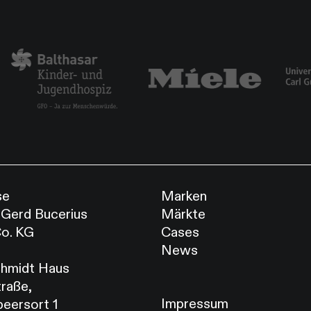
se
Marken
 Gerd Bucerius
Märkte
o. KG
Cases
News
hmidt Haus
raße,
Impressum
peersort 1