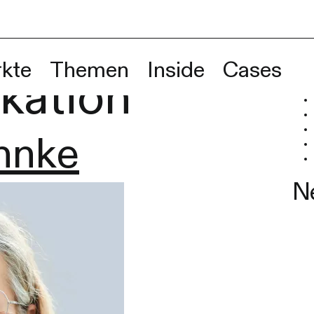
g:
Image-
Such
kte
Themen
Inside
Cases
N
Wenn
kation
hnke
N