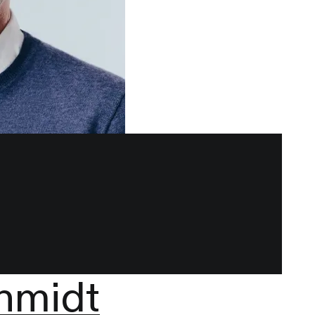
hmidt