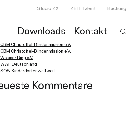
Studio ZX
ZEIT Talent
Buchung
e nach:
Downloads
Kontakt
eueste Beiträge
 die Ergebnisse der automatischen Vervollständigung verfügbar sind, 
Haupt
CBM Christoffel-Blindenmission e.V.
CBM Christoffel-Blindenmission e.V.
Weisser Ring e.V.
WWF Deutschland
SOS-Kinderdörfer weltweit
eueste Kommentare