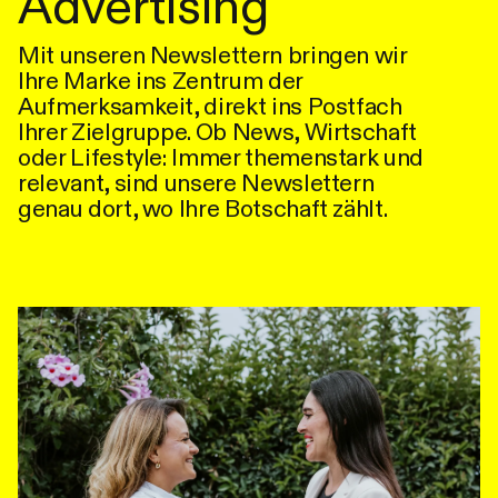
Advertising
Mit unseren Newslettern bringen wir
Ihre Marke ins Zentrum der
Aufmerksamkeit, direkt ins Postfach
Ihrer Zielgruppe. Ob News, Wirtschaft
oder Lifestyle: Immer themenstark und
relevant, sind unsere Newslettern
genau dort, wo Ihre Botschaft zählt.