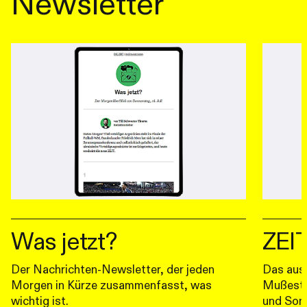
Newsletter
Was jetzt?
ZEI
Der Nachrichten-Newsletter, der jeden
Das ausg
Morgen in Kürze zusammenfasst, was
Mußestunden
wichtig ist.
und Son